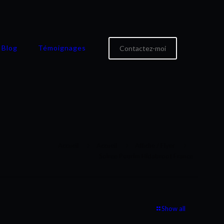
Blog
Témoignages
Contactez-moi
Accueil
Accueil
Affiche / Flyer
Soiree Pourim Hidabroot France
Show all